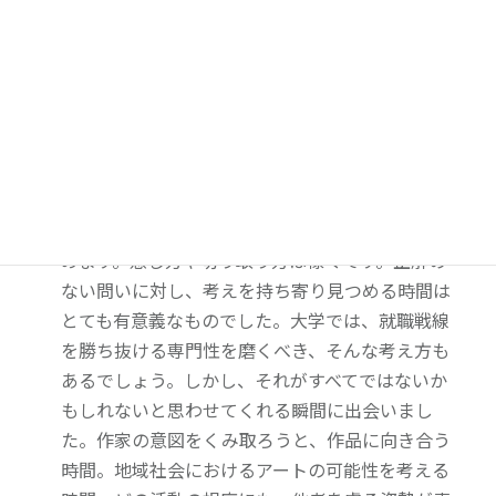
ません。昔の記憶がよみがえり、飛び込んでみた
いという直感に導かれるようにしてこのゼミに入
りました。ゼミ活動では、時代背景を含め作品の
着眼点を学ぶ講義と、社会とのつながりを直に感
じられる実践活動とがバランスよく組み合わされ
ていました。中でも、美術館見学に訪れる時間
は、学びの連続でした。自分の目で見て、人から
話を聴いて得たものを糧に、仲間と共に考察を深
めます。感じ方や切り取り方は様々です。正解の
ない問いに対し、考えを持ち寄り見つめる時間は
とても有意義なものでした。大学では、就職戦線
を勝ち抜ける専門性を磨くべき、そんな考え方も
あるでしょう。しかし、それがすべてではないか
もしれないと思わせてくれる瞬間に出会いまし
た。作家の意図をくみ取ろうと、作品に向き合う
時間。地域社会におけるアートの可能性を考える